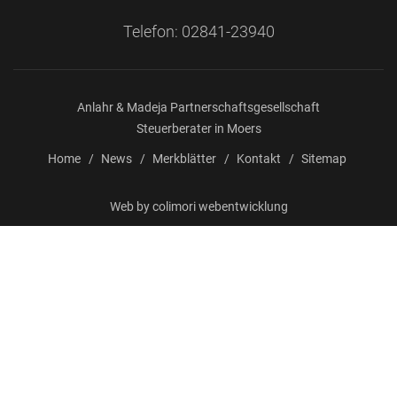
Telefon: 02841-23940
Anlahr & Madeja Partnerschaftsgesellschaft
Steuerberater in Moers
Home
News
Merkblätter
Kontakt
Sitemap
Web by
colimori webentwicklung