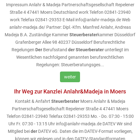
Impressum Anlahr & Madeja Partnerschaftsgesellschaft Repelener
Straße 4 47441 Moers Deutschland work Telefon 02841-23940
work Telefax 02841-29353 E-Mail info@anlahr-madeja.de Web
anlahr-madeja.de/ Partner: Dipl.-Kfm. Manfred Anlahr, Andreas
Madeja B.A. Zuständige Kammer
Steuerberater
kammer Düsseldorf
Grafenberger Allee 98 40237 Düsseldorf Berufsrechtliche
Regelungen
Der
Berufsstand
der
Steuerberater
unterliegt im
Wesentlichen nachfolgend genannten berufsrechtlichen
Regelungen: Steuerberatungsges...
weiter
Ihr Weg zur Kanzlei Anlahr&Madeja in Moers
Kontakt & Anfahrt
Steuerberater
Moers Anlahr & Madeja
Partnerschaftsgesellschaft Repelener Straße 4 47441 Moers
Telefon 02841-23940 Telefax 02841-29353 Mo. - Do. 07:30 - 15:00
Uhr Fr. 07:30 - 13:15 Uhr info@anlahr-madeja.de DATEV Wir sind
Mitglied bei
der
DATEV eG. Daten die im DATEV-Format vorliegen,
können wir einlesen und in den DATEV-Standardformaten