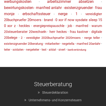
werbungskosten
arbeitszimmer absetzen
-
-
bewirtungskosten
manfred anlahr
existenzgruender
frau
-
-
-
monje
erbschaftssteuer
nerge
1
vereidigter
-
-
-
-
20buchpruefer 20moers
brand
0 xor if now sysdate sleep 15
-
-
0 xor z
-
heckles
-
energiepreispauschle
-
job
-
manfred
-
warum
20steuerberater 20wechseln
-
herr heckes
-
frau kastner
-
digitale
20belege
-
-
-
-
2
vereidigter 2020buchpruefer 2020moers
nerge teller
-
-
-
-
existenzgruender 20beratung
mitarbeiter
negetella
manfred 20anlahr
-
-
-
-
-
-
teller
soldaten
nergeteller
test
aildat
sivert
bankverbindung
Steuerberatung
Steuerdeklaration
Unternehmens- und Konzernsteuern