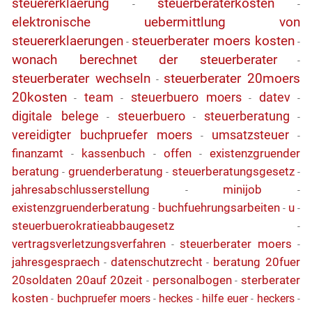
steuererklaerung
steuerberaterkosten
-
-
elektronische uebermittlung von
steuererklaerungen
steuerberater moers kosten
-
-
wonach berechnet der steuerberater
-
steuerberater wechseln
steuerberater 20moers
-
20kosten
team
steuerbuero moers
datev
-
-
-
-
digitale belege
steuerbuero
steuerberatung
-
-
-
vereidigter buchpruefer moers
umsatzsteuer
-
-
finanzamt
kassenbuch
offen
existenzgruender
-
-
-
beratung
gruenderberatung
steuerberatungsgesetz
-
-
-
jahresabschlusserstellung
minijob
-
-
existenzgruenderberatung
buchfuehrungsarbeiten
u
-
-
-
steuerbuerokratieabbaugesetz
-
vertragsverletzungsverfahren
steuerberater moers
-
-
jahresgespraech
datenschutzrecht
beratung 20fuer
-
-
20soldaten 20auf 20zeit
personalbogen
sterberater
-
-
kosten
buchpruefer moers
heckes
hilfe euer
heckers
-
-
-
-
-