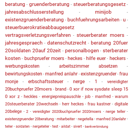
beratung
gruenderberatung
steuerberatungsgesetz
-
-
-
jahresabschlusserstellung
minijob
-
-
existenzgruenderberatung
buchfuehrungsarbeiten
u
-
-
-
steuerbuerokratieabbaugesetz
-
vertragsverletzungsverfahren
steuerberater moers
-
-
jahresgespraech
datenschutzrecht
beratung 20fuer
-
-
20soldaten 20auf 20zeit
personalbogen
sterberater
-
-
kosten
buchpruefer moers
heckes
hilfe euer
heckers
-
-
-
-
-
werbungskosten
arbeitszimmer absetzen
-
-
bewirtungskosten
manfred anlahr
existenzgruender
frau
-
-
-
monje
erbschaftssteuer
nerge
1
vereidigter
-
-
-
-
20buchpruefer 20moers
brand
0 xor if now sysdate sleep 15
-
-
0 xor z
-
heckles
-
energiepreispauschle
-
job
-
manfred
-
warum
20steuerberater 20wechseln
-
herr heckes
-
frau kastner
-
digitale
20belege
-
-
-
-
2
vereidigter 2020buchpruefer 2020moers
nerge teller
-
-
-
-
existenzgruender 20beratung
mitarbeiter
negetella
manfred 20anlahr
-
-
-
-
-
-
teller
soldaten
nergeteller
test
aildat
sivert
bankverbindung