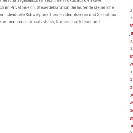
erschaftsgesellschaft setzt ihren Fokus auf die aktive
im Privatbereich. Steuerdeklaration Die laufende steuerliche
u
ir individuelle Schwerpunktthemen identifizieren und Sie optimal
e
nkommensteuer, Umsatzsteuer, Körperschaftsteuer und
s
j
e
b
s
v
m
b
p
b
w
b
e
n