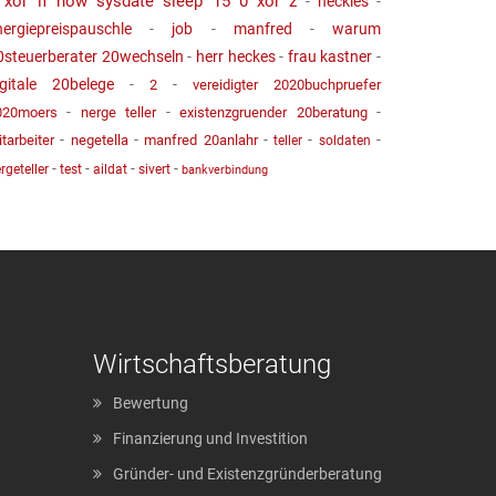
 xor if now sysdate sleep 15 0 xor z
-
heckles
-
nergiepreispauschle
-
job
-
manfred
-
warum
0steuerberater 20wechseln
-
herr heckes
-
frau kastner
-
igitale 20belege
-
-
2
vereidigter 2020buchpruefer
-
-
-
020moers
nerge teller
existenzgruender 20beratung
-
-
-
-
-
tarbeiter
negetella
manfred 20anlahr
teller
soldaten
-
-
-
-
rgeteller
test
aildat
sivert
bankverbindung
Wirtschaftsberatung
Bewertung
Finanzierung und Investition
Gründer- und Existenzgründerberatung