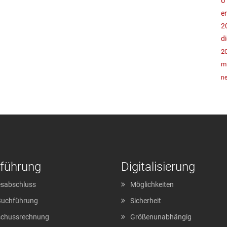
0
e
2
d
2
mi
ne
führung
Digitalisierung
sabschluss
Möglichkeiten
Buchführung
Sicherheit
schussrechnung
Größenunabhängig