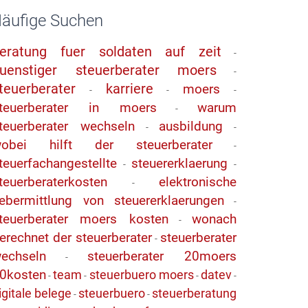
äufige Suchen
eratung fuer soldaten auf zeit
-
uenstiger steuerberater moers
-
teuerberater
karriere
moers
-
-
-
teuerberater in moers
warum
-
teuerberater wechseln
ausbildung
-
-
obei hilft der steuerberater
-
teuerfachangestellte
steuererklaerung
-
-
teuerberaterkosten
elektronische
-
ebermittlung von steuererklaerungen
-
teuerberater moers kosten
wonach
-
erechnet der steuerberater
steuerberater
-
echseln
steuerberater 20moers
-
0kosten
team
steuerbuero moers
datev
-
-
-
-
igitale belege
steuerbuero
steuerberatung
-
-