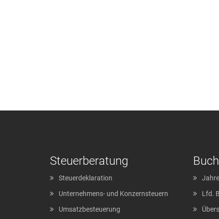
Steuerberatung
Buch
Steuerdeklaration
Jahre
Unternehmens- und Konzernsteuern
Lfd. 
Umsatzbesteuerung
Über