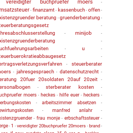
vereidigter buchpruefer moers
-
-
msatzsteuer
finanzamt
kassenbuch
offen
-
-
-
-
xistenzgruender beratung
gruenderberatung
-
-
teuerberatungsgesetz
-
ahresabschlusserstellung
minijob
-
-
xistenzgruenderberatung
-
uchfuehrungsarbeiten
u
-
-
teuerbuerokratieabbaugesetz
-
ertragsverletzungsverfahren
steuerberater
-
oers
jahresgespraech
datenschutzrecht
-
-
-
eratung 20fuer 20soldaten 20auf 20zeit
-
ersonalbogen
sterberater kosten
-
-
uchpruefer moers
heckes
hilfe euer
heckers
-
-
-
-
erbungskosten
arbeitszimmer absetzen
-
-
ewirtungskosten
manfred anlahr
-
-
xistenzgruender
frau monje
erbschaftssteuer
-
-
-
erge
1
vereidigter 20buchpruefer 20moers
brand
-
-
-
-