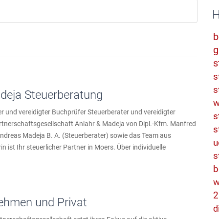
H
b
g
s
s
s
deja Steuerberatung
w
r und vereidigter Buchprüfer Steuerberater und vereidigter
s
artnerschaftsgesellschaft Anlahr & Madeja von Dipl.-Kfm. Manfred
s
Andreas Madeja B. A. (Steuerberater) sowie das Team aus
u
 ist Ihr steuerlicher Partner in Moers. Über individuelle
s
b
w
2
nehmen und Privat
d